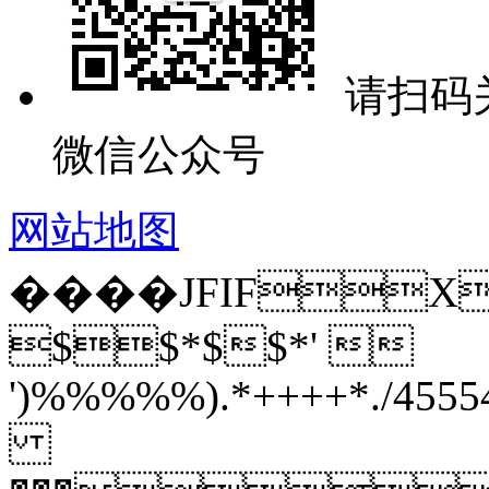
请扫码
微信公众号
网站地图
����JFIFX
$$*$$*' 
')%%%%%).*++++*./4