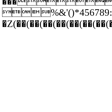
���
%&'()*456789:CD
�Z(��(��(��(��(��(��(��(