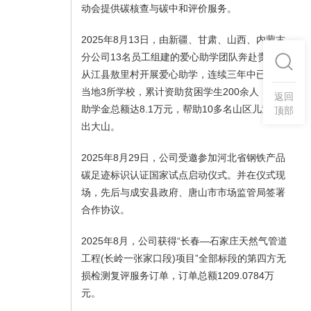
动会提供碳核查与碳中和评价服务。
2025年8月13日，由新疆、甘肃、山西、内蒙古
分公司13名员工组建的爱心助学团队奔赴贵州省
从江县敖里村开展爱心助学，连续三年中已联系
当地3所学校，累计资助贫困学生200余人，发放
返回
助学金总额达8.1万元，帮助10多名山区儿童走
顶部
出大山。
2025年8月29日，公司受邀参加河北省钢铁产品
碳足迹标识认证国家试点启动仪式。并在仪式现
场，先后与成安县政府、唐山市市场监管局签署
合作协议。
2025年8月，公司获得“长春—石家庄天然气管道
工程(长岭一张家口段)项目”全部标段的第四方无
损检测复评服务订单，订单总额1209.0784万
元。