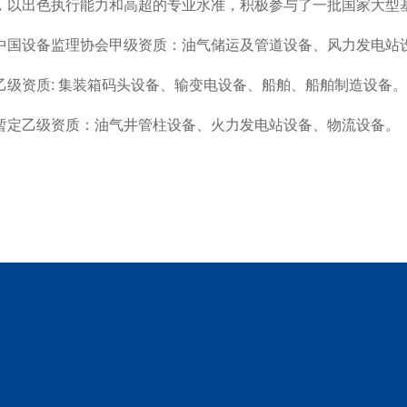
，以出色执行能力和高超的专业水准，积极参与了一批国家大型
中国设备监理协会甲级资质：油气储运及管道设备、风力发电站
乙级资质
: 集装箱码头设备、输变电设备、船舶、船舶制造设备
暂定乙级资质：油气井管柱设备、火力发电站设备、物流设备。