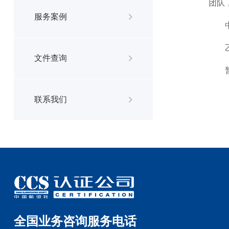
团队
服务案例
文件查询
联系我们
全国业务咨询服务电话