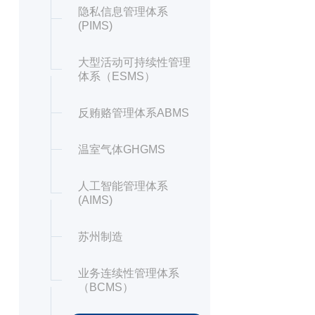
隐私信息管理体系
(PIMS)
大型活动可持续性管理
体系（ESMS）
反贿赂管理体系ABMS
温室气体GHGMS
人工智能管理体系
(AIMS)
苏州制造
业务连续性管理体系
（BCMS）