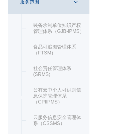
服务范围
装备承制单位知识产权
管理体系（GJB-IPMS）
食品可追溯管理体系
（FTSM）
社会责任管理体系
(SRMS)
公有云中个人可识别信
息保护管理体系
（CPIIPMS）
云服务信息安全管理体
系（CSSMS）