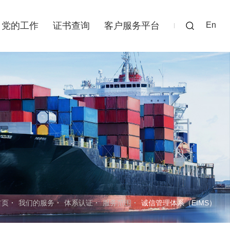
党的工作
证书查询
客户服务平台
En
首页
我们的服务
体系认证
服务范围
诚信管理体系（EIMS）