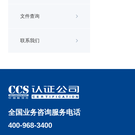
文件查询
联系我们
全国业务咨询服务电话
400-968-3400