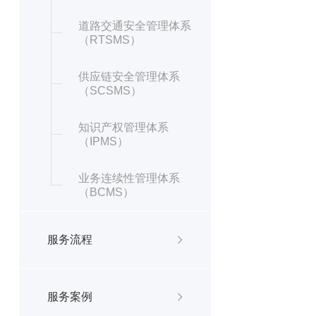
道路交通安全管理体系
（RTSMS）
供应链安全管理体系
（SCSMS）
知识产权管理体系
（IPMS）
业务连续性管理体系
（BCMS）
服务流程
服务案例