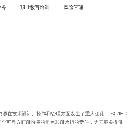
业务
职业教育培训
风险管理
资源在技术设计、操作和管理方面发生了重大变化。
ISO/IEC
安全可靠方面所扮演的角色和所承担的责任，为云服务提供